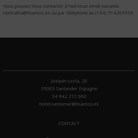
Vous pouvez nous contacter à l’adresse email suivante
centralita@hsantos.es ou par téléphone au (+34) 914263939.
Joaquín costa, 28
39005
Santander
Espagne
34 942 272 900
hotel.santemar@hsantos.es
CONTACT